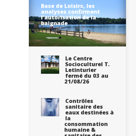
Base de Loisirs, les
analyses confirment
l’autorisation de la
baignade
Le Centre
Socioculturel T.
Letinturier
fermé du 03 au
21/08/26
Contrôles
sanitaire des
eaux destinées à
la
consommation
humaine &
sanitaire des