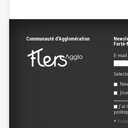
Communauté d'Agglomération
Newsle
Ferté
E-mail 
Sélect
New
Jou
J'ai
politiq
*
Polit