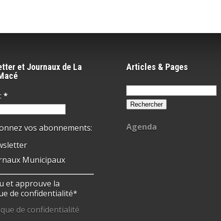
tter et Journaux de La
Articles & Pages
-Macé
Rechercher :
:
*
Agenda
ionnez vos abonnements:
sletter
rnaux Municipaux
 lu et approuve la
ue de confidentialité*
ique de confidentialité