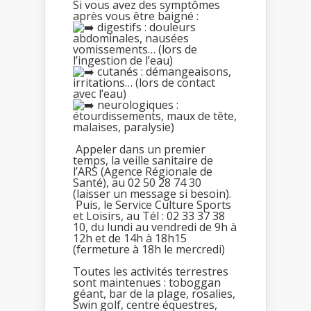
Si vous avez des symptômes
après vous être baigné :
digestifs : douleurs
abdominales, nausées
vomissements… (lors de
l’ingestion de l’eau)
cutanés : démangeaisons,
irritations… (lors de contact
avec l’eau)
neurologiques :
étourdissements, maux de tête,
malaises, paralysie)
Appeler dans un premier
temps, la veille sanitaire de
l’ARS (Agence Régionale de
Santé), au 02 50 28 74 30
(laisser un message si besoin).
Puis, le Service Culture Sports
et Loisirs, au Tél : 02 33 37 38
10, du lundi au vendredi de 9h à
12h et de 14h à 18h15
(fermeture à 18h le mercredi)
Toutes les activités terrestres
sont maintenues : toboggan
géant, bar de la plage, rosalies,
Swin golf, centre équestres,