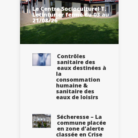
Le Centre Socioculturel T.
Letinturier fermé du 03 au
21/08/26
Contrôles
sanitaire des
eaux destinées à
la
consommation
humaine &
sanitaire des
eaux de loisirs
Sécheresse – La
commune placée
en zone d’alerte
classée en Crise