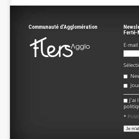
Communauté d'Agglomération
Newsle
Ferté
E-mail 
Sélect
New
Jou
J'ai
politiq
*
Polit