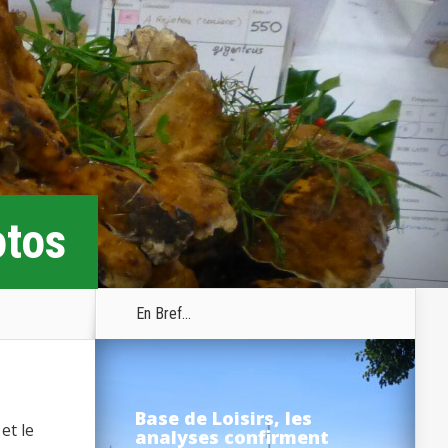
otos
En Bref...
Base de Loisirs, les
et le
analyses confirment