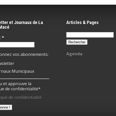
tter et Journaux de La
Articles & Pages
-Macé
Rechercher :
:
*
Agenda
ionnez vos abonnements:
sletter
rnaux Municipaux
 lu et approuve la
ue de confidentialité*
ique de confidentialité