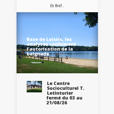
En Bref...
Base de Loisirs, les
analyses confirment
l’autorisation de la
baignade
Le Centre
Socioculturel T.
Letinturier
fermé du 03 au
21/08/26