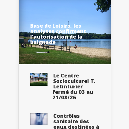
Base de Loisirs, les
analyses confirment
l’autorisation de la
baignade
Le Centre
Socioculturel T.
Letinturier
fermé du 03 au
21/08/26
Contrôles
sanitaire des
eaux destinées à