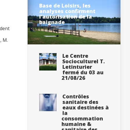
Base de Loisirs, les
analyses confirment
l’autorisation de la
baignade
ident
, M.
Le Centre
Socioculturel T.
Letinturier
fermé du 03 au
21/08/26
Contrôles
sanitaire des
eaux destinées à
la
consommation
humaine &
sanitaire des