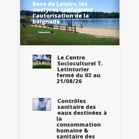
Base de Loisirs, les
analyses confirment
l’autorisation de la
baignade
Le Centre
Socioculturel T.
Letinturier
fermé du 03 au
21/08/26
Contrôles
sanitaire des
eaux destinées à
la
consommation
humaine &
sanitaire des