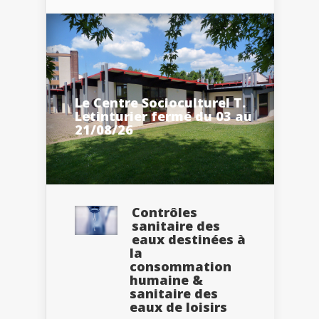
Le Centre Socioculturel T.
Letinturier fermé du 03 au
21/08/26
Contrôles
sanitaire des
eaux destinées à
la
consommation
humaine &
sanitaire des
eaux de loisirs