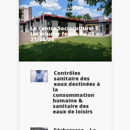
Le Centre Socioculturel T.
Letinturier fermé du 03 au
21/08/26
Contrôles
sanitaire des
eaux destinées à
la
consommation
humaine &
sanitaire des
eaux de loisirs
Sécheresse – La