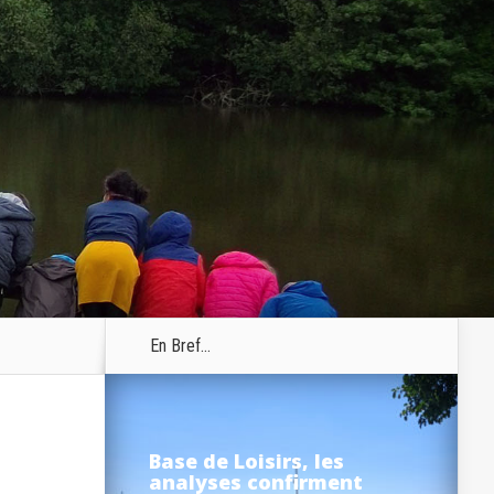
En Bref...
Base de Loisirs, les
analyses confirment