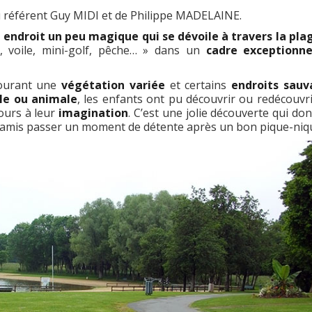
lu référent Guy MIDI et de Philippe MADELAINE.
n endroit un peu magique qui se dévoile à travers la pla
 voile, mini-golf, pêche… » dans un
cadre exceptionne
ourant une
végétation variée
et certains
endroits sauv
le ou animale
, les enfants ont pu découvrir ou redécouvri
cours à leur
imagination
. C’est une jolie découverte qui do
re amis passer un moment de détente après un bon pique-niq