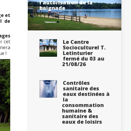
l’autorisation de la
baignade
ge et
l de
ages
r cet
Le Centre
Socioculturel T.
nnera
Letinturier
ue !
fermé du 03 au
21/08/26
Contrôles
sanitaire des
eaux destinées à
la
consommation
humaine &
sanitaire des
eaux de loisirs