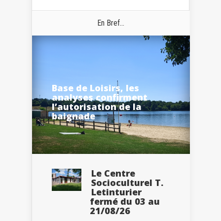
En Bref...
Base de Loisirs, les
analyses confirment
l’autorisation de la
baignade
Le Centre
Socioculturel T.
Letinturier
fermé du 03 au
21/08/26