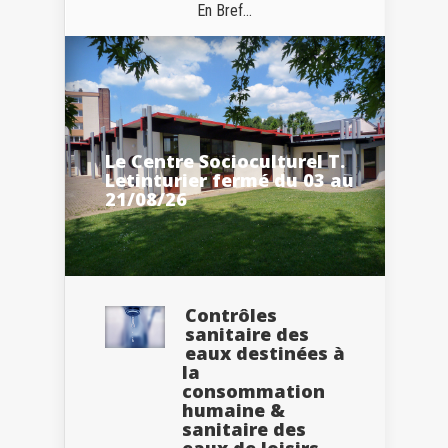
En Bref...
Le Centre Socioculturel T.
Letinturier fermé du 03 au
21/08/26
Contrôles
sanitaire des
eaux destinées à
la
consommation
humaine &
sanitaire des