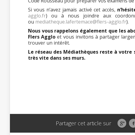
Code Rousseau pour préparer vos examens de 
Si vous n’avez jamais activé cet accès,
n’hésit
agglo.fr
) ou à nous joindre aux coordon
ou
mediatheque.lafertemace@flers-agglo.fr
).
Nous vous rappelons également que les abo
Flers Agglo
et vous invitons à partager large
trouver un intérêt.
Le réseau des Médiathèques reste à votre 
très vite dans ses murs.
Partager cet article sur