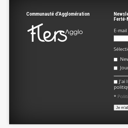
Communauté d'Agglomération
Newsle
Ferté
E-mail 
Sélect
New
Jou
J'ai
politiq
*
Polit