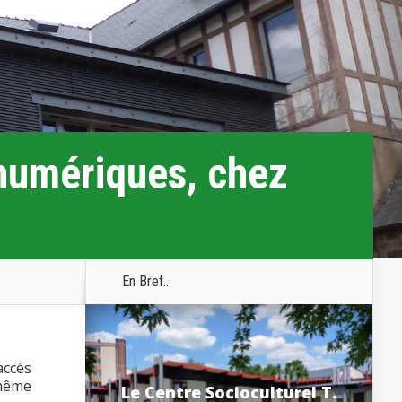
numériques, chez
En Bref...
accès
 même
Le Centre Socioculturel T.