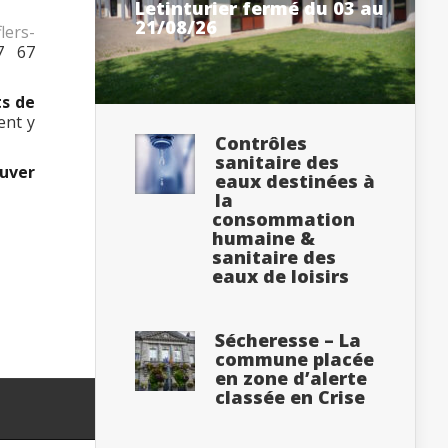
Letinturier fermé du 03 au
21/08/26
lers-
7 67
ts de
ent y
Contrôles
sanitaire des
ouver
eaux destinées à
la
consommation
humaine &
sanitaire des
eaux de loisirs
Sécheresse – La
commune placée
en zone d’alerte
classée en Crise