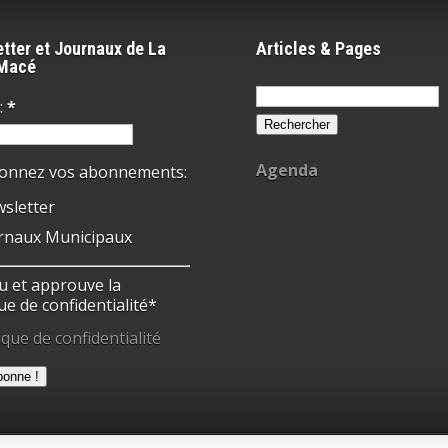
tter et Journaux de La
Articles & Pages
-Macé
Rechercher :
:
*
Agenda
ionnez vos abonnements:
sletter
rnaux Municipaux
 lu et approuve la
ue de confidentialité*
ique de confidentialité