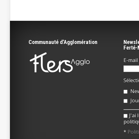
Communauté d'Agglomération
Newsle
Ferté
E-mail 
Sélect
New
Jou
J'ai
politiq
*
Polit