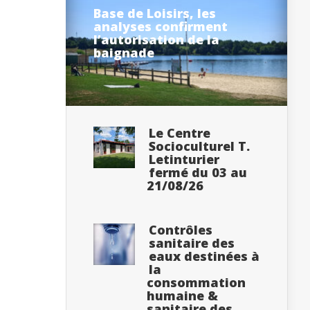
Base de Loisirs, les
analyses confirment
l’autorisation de la
baignade
Le Centre
Socioculturel T.
Letinturier
fermé du 03 au
21/08/26
Contrôles
sanitaire des
eaux destinées à
la
consommation
humaine &
sanitaire des