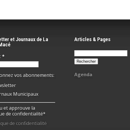
tter et Journaux de La
Articles & Pages
-Macé
Rechercher :
:
*
Agenda
ionnez vos abonnements:
sletter
rnaux Municipaux
 lu et approuve la
ue de confidentialité*
ique de confidentialité