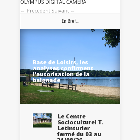
OLYMPUS DIGITAL CAMERA
← Précédent
Suivant ←
En Bref...
Base de Loisirs, les
analyses confirment
l’autorisation de la
baignade
Le Centre
Socioculturel T.
Letinturier
fermé du 03 au
21/08/26