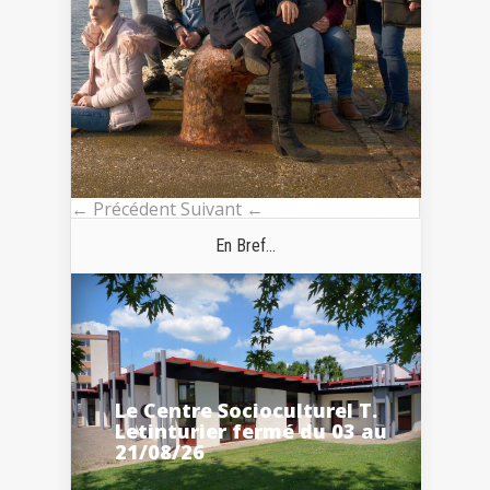
← Précédent
Suivant ←
En Bref...
Le Centre Socioculturel T.
Letinturier fermé du 03 au
21/08/26