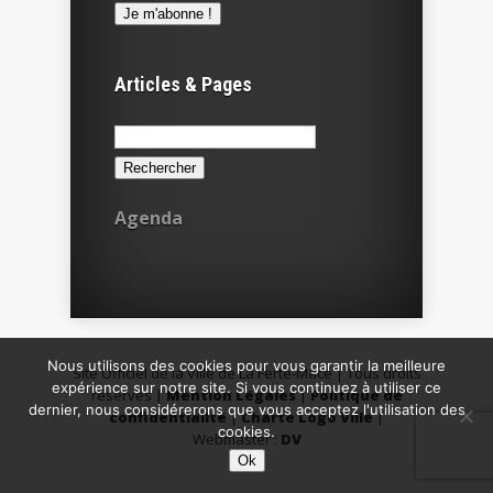
Articles & Pages
Rechercher :
Agenda
Nous utilisons des cookies pour vous garantir la meilleure
Site Officiel de la Ville de La Ferté-Macé | Tous droits
expérience sur notre site. Si vous continuez à utiliser ce
réservés |
Mention Légales
|
Politique de
dernier, nous considérerons que vous acceptez l'utilisation des
confidentialité
|
Charte Logo Ville
|
cookies.
Webmaster :
DV
Ok