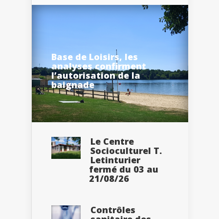
Base de Loisirs, les
analyses confirment
l’autorisation de la
baignade
Le Centre
Socioculturel T.
Letinturier
fermé du 03 au
21/08/26
Contrôles
sanitaire des