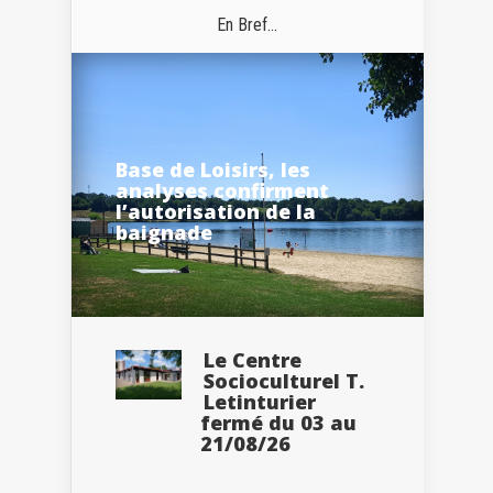
En Bref...
Base de Loisirs, les
analyses confirment
l’autorisation de la
baignade
Le Centre
Socioculturel T.
Letinturier
fermé du 03 au
21/08/26