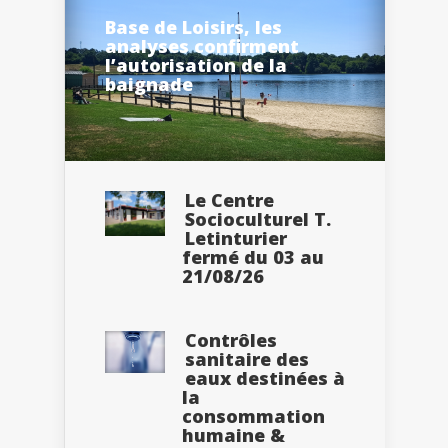
Base de Loisirs, les
analyses confirment
l’autorisation de la
baignade
Le Centre
Socioculturel T.
Letinturier
fermé du 03 au
21/08/26
Contrôles
sanitaire des
eaux destinées à
la
consommation
humaine &