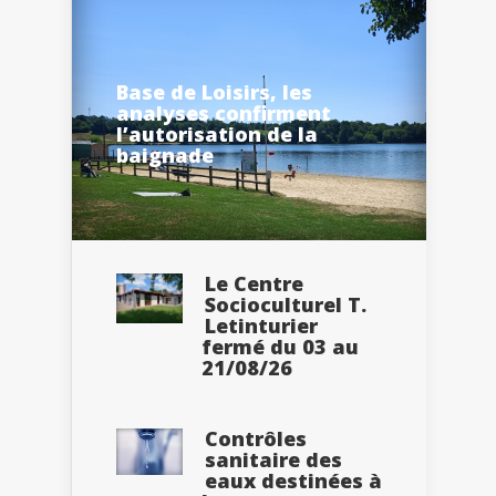
Base de Loisirs, les
analyses confirment
l’autorisation de la
baignade
Le Centre
Socioculturel T.
Letinturier
fermé du 03 au
21/08/26
Contrôles
sanitaire des
eaux destinées à