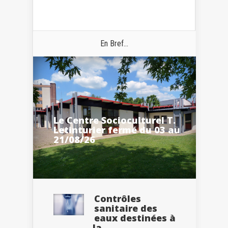
En Bref...
Le Centre Socioculturel T.
Letinturier fermé du 03 au
21/08/26
Contrôles
sanitaire des
eaux destinées à
la