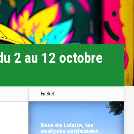
du 2 au 12 octobre
En Bref...
Base de Loisirs, les
analyses confirment