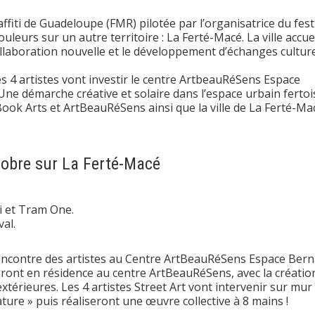
affiti de Guadeloupe (FMR) pilotée par l’organisatrice du fest
leurs sur un autre territoire : La Ferté-Macé. La ville accuei
ollaboration nouvelle et le développement d’échanges culture
s 4 artistes vont investir le centre ArtbeauRéSens Espace
Une démarche créative et solaire dans l’espace urbain fertoi
Book Arts et ArtBeauRéSens ainsi que la ville de La Ferté-Ma
ctobre sur La Ferté-Macé
ji et Tram One.
al.
 rencontre des artistes au Centre ArtBeauRéSens Espace Ber
eront en résidence au centre ArtBeauRéSens, avec la créatio
extérieures. Les 4 artistes Street Art vont intervenir sur mur
ure » puis réaliseront une œuvre collective à 8 mains !