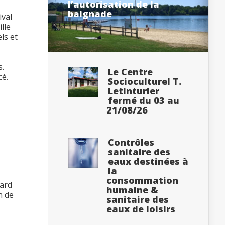
l’autorisation de la
baignade
ival
lle
ls et
s.
Le Centre
cé.
Socioculturel T.
Letinturier
fermé du 03 au
21/08/26
Contrôles
sanitaire des
eaux destinées à
la
consommation
nard
humaine &
n de
sanitaire des
eaux de loisirs