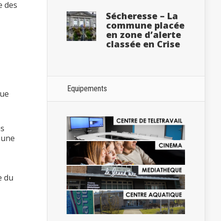
e des
Sécheresse – La
commune placée
en zone d’alerte
classée en Crise
Equipements
rue
ns
t une
e du