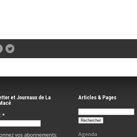
tter et Journaux de La
Articles & Pages
-Macé
Rechercher :
:
*
Agenda
ionnez vos abonnements: