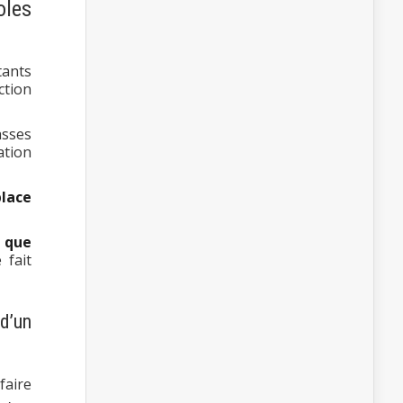
oles
tants
ction
asses
ation
place
, que
 fait
d’un
faire