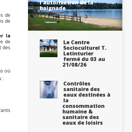
l’autorisation de la
baignade
es de
es de
r la
re de
Le Centre
t des
Socioculturel T.
Letinturier
fermé du 03 au
21/08/26
ns où
 :
Contrôles
sanitaire des
eaux destinées à
la
consommation
fants
humaine &
sanitaire des
eaux de loisirs