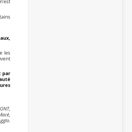
n’est
tains
caux,
e les
uvent
t par
nauté
ures
MONT,
Macé,
Agglo.