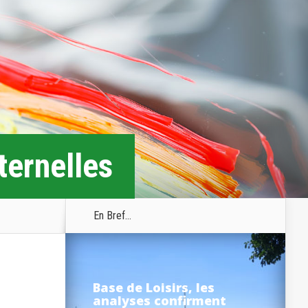
ternelles
En Bref...
Base de Loisirs, les
t
analyses confirment