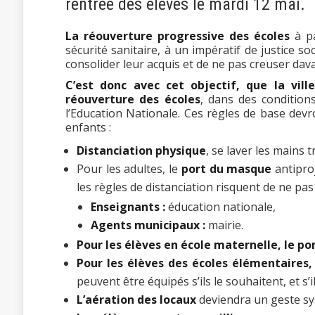
rentrée des élèves le mardi 12 mai.
La réouverture progressive des écoles
à pa
sécurité sanitaire, à un impératif de justice s
consolider leur acquis et de ne pas creuser dav
C’est donc avec cet objectif, que la vil
réouverture des écoles
, dans des condition
l’Education Nationale. Ces règles de base devr
enfants :
Distanciation physique
, se laver les mains 
Pour les adultes, le
port du masque
antiproj
les règles de distanciation risquent de ne p
Enseignants :
éducation nationale,
Agents municipaux :
mairie.
Pour les élèves en école maternelle, le po
Pour les élèves des écoles élémentaires
peuvent être équipés s’ils le souhaitent, et 
L’aération des locaux
deviendra un geste s