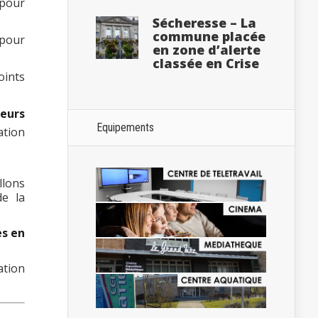
 pour
Sécheresse – La
commune placée
 pour
en zone d’alerte
classée en Crise
oints
leurs
Equipements
ation
llons
e la
es en
ation