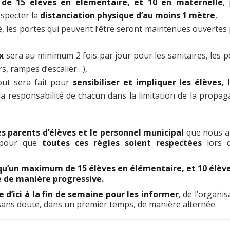
e de 15 élèves en élémentaire, et 10 en maternelle
,
especter la
distanciation physique d’au moins 1 mètre
,
é, les portes qui peuvent l’être seront maintenues ouvertes
x
sera au minimum 2 fois par jour pour les sanitaires, les p
rs, rampes d’escalier…),
out sera fait pour
sensibiliser et impliquer les élèves, 
 la responsabilité de chacun dans la limitation de la propag
es parents d’élèves et le personnel municipal
que nous a
, pour que
toutes ces règles soient respectées
lors d
r qu’un maximum de 15 élèves en élémentaire, et 10 élèv
ue de manière progressive.
d’ici à la fin de semaine pour les informer
, de l’organis
 sans doute, dans un premier temps, de manière alternée.