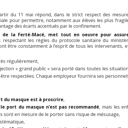
rtir du 11 mai répond, dans le strict respect des mesur
ociale pour permettre, notamment aux élèves les plus fragil
antage des écarts accentués par le confinement.
le de la Ferté-Macé, met tout en oeuvre pour assure
s respectant les règles du protocole sanitaire du ministè
ont être constamment à l’esprit de tous les intervenants, e
très régulièrement,
ection « grand public » sera porté dans toutes les situatio
as être respectées. Chaque employeur fournira ses personnels
rt du masque est à proscrire
,
, le port du masque n’est pas recommandé
, mais les en
s’ils sont en mesure de le porter sans risque de mésusage,
ystématique,