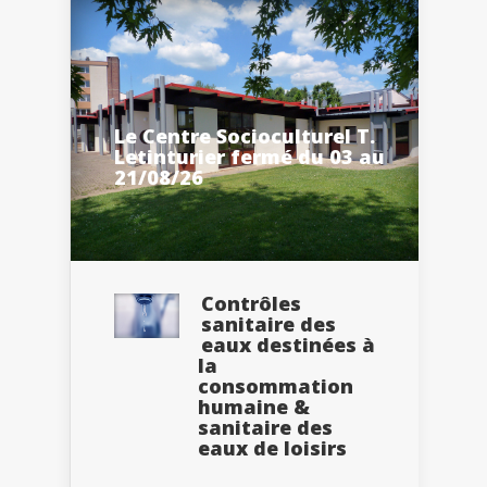
Le Centre Socioculturel T.
Letinturier fermé du 03 au
21/08/26
Contrôles
sanitaire des
eaux destinées à
la
consommation
humaine &
sanitaire des
eaux de loisirs