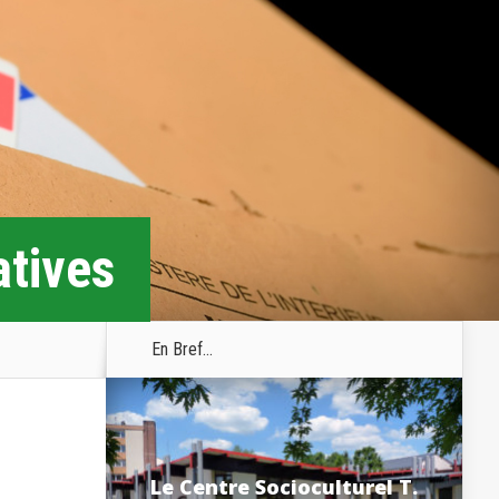
atives
En Bref...
Le Centre Socioculturel T.