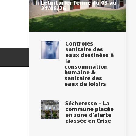
Letinturier fermé du 03 au
21/08/26
Contrôles
sanitaire des
eaux destinées à
la
consommation
humaine &
sanitaire des
eaux de loisirs
Sécheresse – La
commune placée
en zone d’alerte
classée en Crise