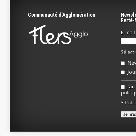
Communauté d'Agglomération
Newsle
Ferté
E-mail 
Sélect
New
Jou
J'ai
politiq
*
Polit