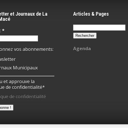
tter et Journaux de La
Articles & Pages
-Macé
Rechercher :
:
*
Agenda
ionnez vos abonnements:
sletter
rnaux Municipaux
 lu et approuve la
ue de confidentialité*
ique de confidentialité