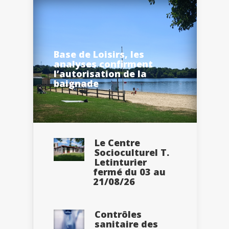
Base de Loisirs, les
analyses confirment
l’autorisation de la
baignade
Le Centre
Socioculturel T.
Letinturier
fermé du 03 au
21/08/26
Contrôles
sanitaire des