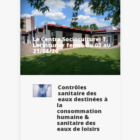
Le Centre Socioculturel T.
Letinturier fermé du 03 au
21/08/26
Contrôles
sanitaire des
eaux destinées à
la
consommation
humaine &
sanitaire des
eaux de loisirs