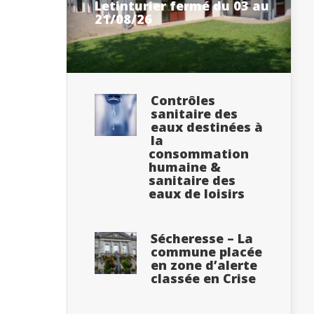
Letinturier fermé du 03 au
21/08/26
Contrôles
sanitaire des
eaux destinées à
la
consommation
humaine &
sanitaire des
eaux de loisirs
Sécheresse – La
commune placée
en zone d’alerte
classée en Crise