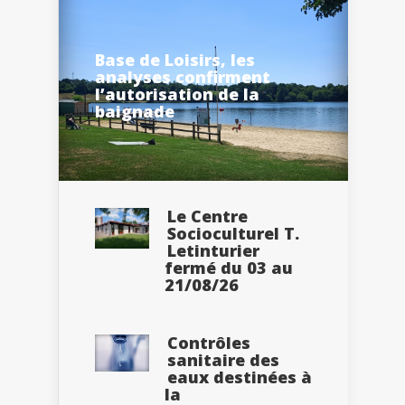
Base de Loisirs, les
analyses confirment
l’autorisation de la
baignade
Le Centre
Socioculturel T.
Letinturier
fermé du 03 au
21/08/26
Contrôles
sanitaire des
eaux destinées à
la