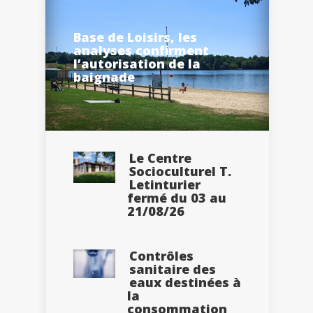
Base de Loisirs, les
analyses confirment
l’autorisation de la
baignade
Le Centre
Socioculturel T.
Letinturier
fermé du 03 au
21/08/26
Contrôles
sanitaire des
eaux destinées à
la
consommation