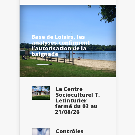
Base de Loisirs, les
analyses confirment
l’autorisation de la
baignade
Le Centre
Socioculturel T.
Letinturier
fermé du 03 au
21/08/26
Contrôles