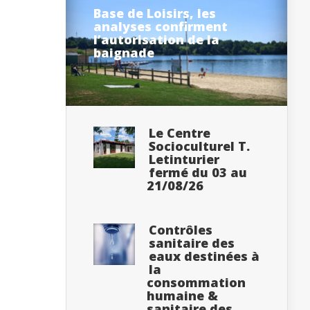
Base de Loisirs, les
analyses confirment
l’autorisation de la
baignade
Le Centre
Socioculturel T.
Letinturier
fermé du 03 au
21/08/26
Contrôles
sanitaire des
eaux destinées à
la
consommation
humaine &
sanitaire des