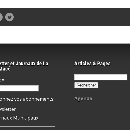
tter et Journaux de La
Articles & Pages
-Macé
Rechercher :
:
*
Agenda
ionnez vos abonnements:
sletter
rnaux Municipaux