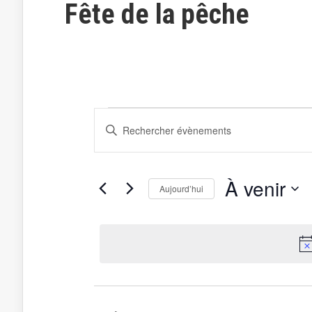
Fête de la pêche
Recherche
Saisir
Évènements
et
mot-
clé.
navigation
Rechercher
de
Évènements
par
vues
À venir
mot-
Aujourd’hui
Évènements
clé.
Sélectionnez
la
date