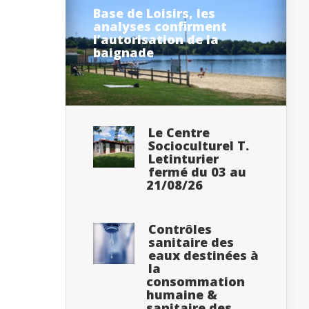
Base de Loisirs, les
analyses confirment
l’autorisation de la
baignade
Le Centre
Socioculturel T.
Letinturier
fermé du 03 au
21/08/26
Contrôles
sanitaire des
eaux destinées à
la
consommation
humaine &
sanitaire des