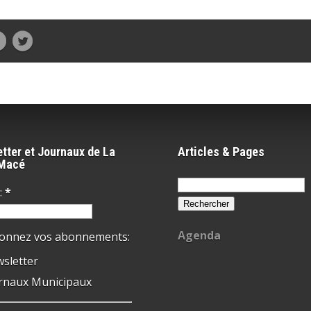
tter et Journaux de La
Articles & Pages
-Macé
Rechercher :
:
*
Agenda
ionnez vos abonnements:
sletter
rnaux Municipaux