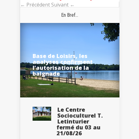
← Précédent
Suivant ←
En Bref...
Base de Loisirs, les
analyses confirment
l’autorisation de la
baignade
Le Centre
Socioculturel T.
Letinturier
fermé du 03 au
21/08/26