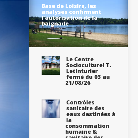
Base de Loisirs, les
analyses confirment
l’autorisation de la
baignade
Le Centre
Socioculturel T.
Letinturier
fermé du 03 au
21/08/26
Contrôles
sanitaire des
eaux destinées à
la
consommation
humaine &
sanitaire des