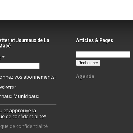
tter et Journaux de La
Articles & Pages
-Macé
Rechercher :
:
*
Agenda
ionnez vos abonnements:
sletter
rnaux Municipaux
 lu et approuve la
ue de confidentialité*
ique de confidentialité