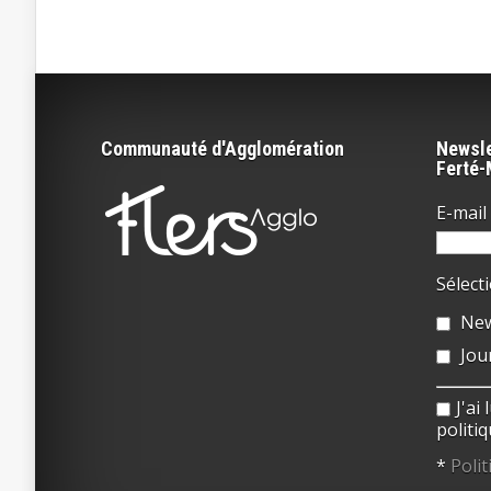
Communauté d'Agglomération
Newsle
Ferté
E-mail 
Sélect
New
Jou
J'ai
politiq
*
Polit