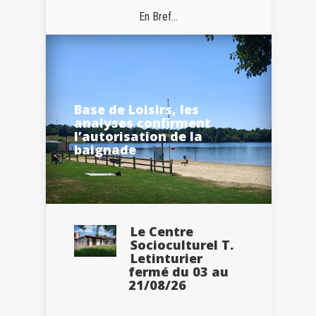
En Bref...
Base de Loisirs, les
analyses confirment
l’autorisation de la
baignade
Le Centre
Socioculturel T.
Letinturier
fermé du 03 au
21/08/26