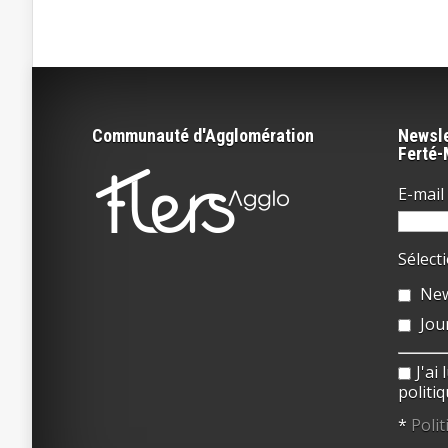
Communauté d'Agglomération
Newsle
Ferté
E-mail 
Sélect
New
Jou
J'ai
politiq
*
Polit