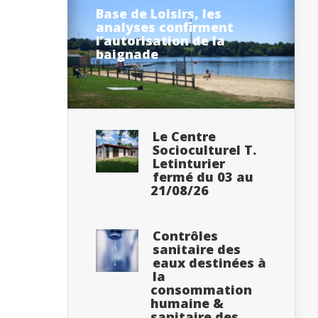
Base de Loisirs, les
analyses confirment
l’autorisation de la
baignade
Le Centre
Socioculturel T.
Letinturier
fermé du 03 au
21/08/26
Contrôles
sanitaire des
eaux destinées à
la
consommation
humaine &
sanitaire des