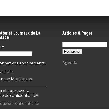
tter et Journaux de La
Articles & Pages
-Macé
Rechercher :
:
*
Agenda
ionnez vos abonnements:
sletter
rnaux Municipaux
 lu et approuve la
ue de confidentialité*
ique de confidentialité