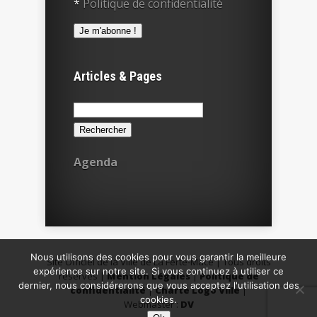
*
Politique de confidentialité
Articles & Pages
Rechercher :
Agenda
Nous utilisons des cookies pour vous garantir la meilleure
Site Officiel de la Ville de La Ferté-Macé | Tous droits
expérience sur notre site. Si vous continuez à utiliser ce
réservés |
Mention Légales
|
Politique de
dernier, nous considérerons que vous acceptez l'utilisation des
confidentialité
|
Charte Logo Ville
|
cookies.
Webmaster :
DV