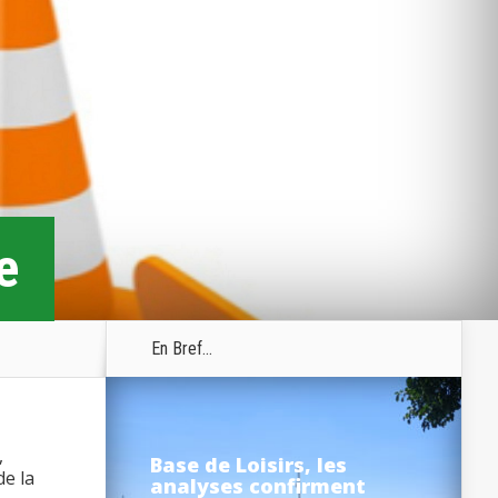
e
En Bref...
,
Base de Loisirs, les
de la
analyses confirment