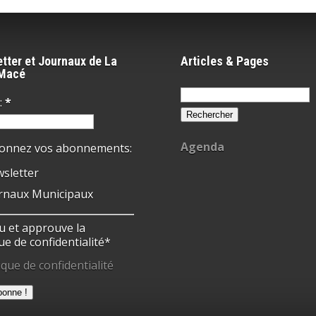
tter et Journaux de La
Articles & Pages
-Macé
Rechercher :
:
*
Agenda
ionnez vos abonnements:
sletter
rnaux Municipaux
 lu et approuve la
ue de confidentialité*
ique de confidentialité