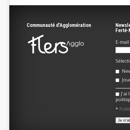
Communauté d'Agglomération
Newsle
Ferté
E-mail 
Sélect
New
Jou
J'ai
politiq
*
Polit