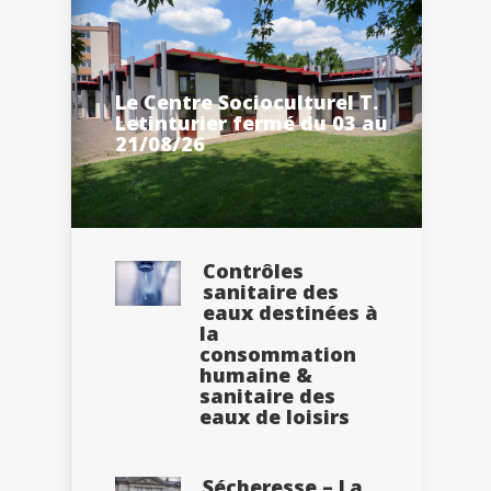
Le Centre Socioculturel T.
Letinturier fermé du 03 au
21/08/26
Contrôles
sanitaire des
eaux destinées à
la
consommation
humaine &
sanitaire des
eaux de loisirs
Sécheresse – La