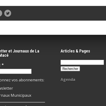
tter et Journaux de La
Articles & Pages
-Macé
Rechercher :
:
*
Agenda
ionnez vos abonnements:
sletter
rnaux Municipaux