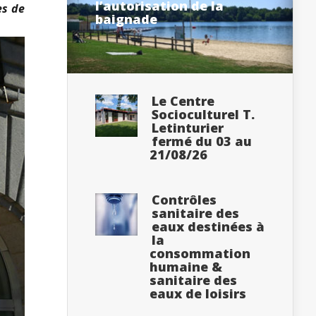
l’autorisation de la
es de
baignade
Le Centre
Socioculturel T.
Letinturier
fermé du 03 au
21/08/26
Contrôles
sanitaire des
eaux destinées à
la
consommation
humaine &
sanitaire des
eaux de loisirs