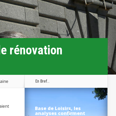
de rénovation
baine
En Bref...
aient
Base de Loisirs, les
analyses confirment