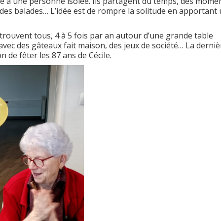
te à une personne isolée. Ils partagent du temps, des mome
 des balades… L’idée est de rompre la solitude en apportant
etrouvent tous, 4 à 5 fois par an autour d’une grande table
avec des gâteaux fait maison, des jeux de société… La derniè
n de fêter les 87 ans de Cécile.