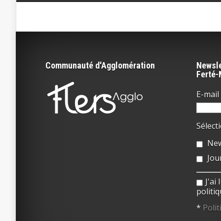
Communauté d'Agglomération
Newsle
Ferté
E-mail 
Sélect
New
Jou
J'ai
politiq
*
Polit