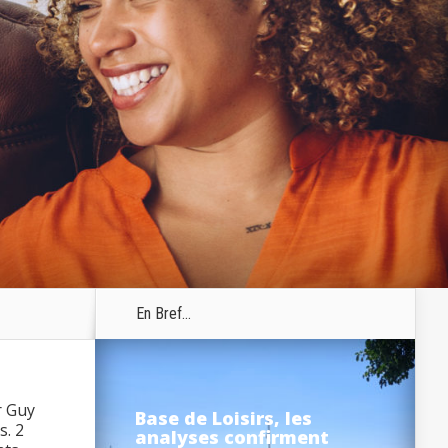
En Bref...
r Guy
Base de Loisirs, les
s. 2
analyses confirment