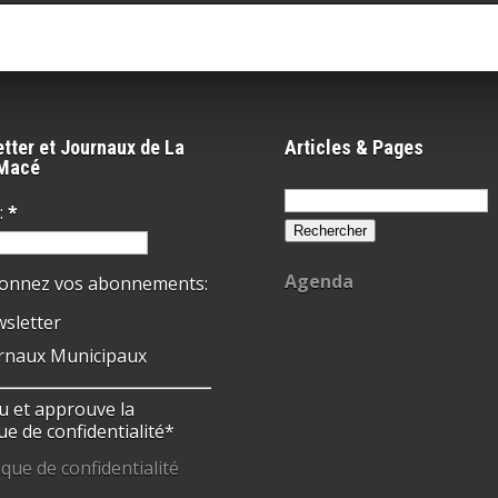
tter et Journaux de La
Articles & Pages
-Macé
Rechercher :
:
*
Agenda
ionnez vos abonnements:
sletter
rnaux Municipaux
 lu et approuve la
ue de confidentialité*
ique de confidentialité