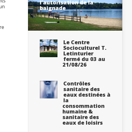
nts
l’autorisation de la
 un
baignade
re
Le Centre
Socioculturel T.
Letinturier
fermé du 03 au
21/08/26
Contrôles
sanitaire des
eaux destinées à
la
consommation
humaine &
sanitaire des
eaux de loisirs