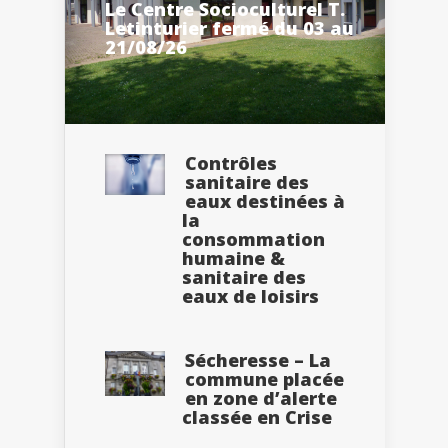
Le Centre Socioculturel T.
Letinturier fermé du 03 au
21/08/26
Contrôles
sanitaire des
eaux destinées à
la
consommation
humaine &
sanitaire des
eaux de loisirs
Sécheresse – La
commune placée
en zone d’alerte
classée en Crise