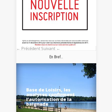
← Précédent
Suivant ←
En Bref...
Base de Loisirs, les
analyses confirment
l’autorisation de la
baignade