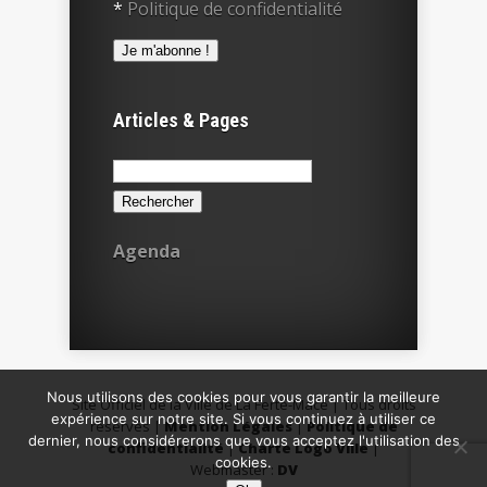
*
Politique de confidentialité
Articles & Pages
Rechercher :
Agenda
Nous utilisons des cookies pour vous garantir la meilleure
Site Officiel de la Ville de La Ferté-Macé | Tous droits
expérience sur notre site. Si vous continuez à utiliser ce
réservés |
Mention Légales
|
Politique de
dernier, nous considérerons que vous acceptez l'utilisation des
confidentialité
|
Charte Logo Ville
|
cookies.
Webmaster :
DV