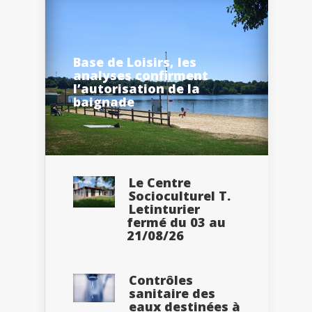
Base de Loisirs, les
analyses confirment
l’autorisation de la
baignade
Le Centre
Socioculturel T.
Letinturier
fermé du 03 au
21/08/26
Contrôles
sanitaire des
eaux destinées à