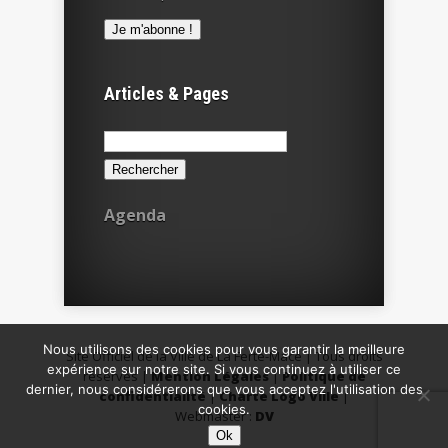
Articles & Pages
Rechercher :
Agenda
Nous utilisons des cookies pour vous garantir la meilleure
Site Officiel de la Ville de La Ferté-Macé | Tous droits
expérience sur notre site. Si vous continuez à utiliser ce
réservés |
Mention Légales
|
Politique de
dernier, nous considérerons que vous acceptez l'utilisation des
confidentialité
|
Charte Logo Ville
|
cookies.
Webmaster :
DV
Ok