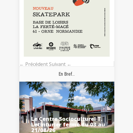
← Précédent
Suivant ←
En Bref...
Le Centre Socioculturel T.
Letinturier fermé du 03 au
21/08/26