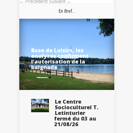
← Précédent
Suivant ←
En Bref...
Base de Loisirs, les
analyses confirment
l’autorisation de la
baignade
Le Centre
Socioculturel T.
Letinturier
fermé du 03 au
21/08/26