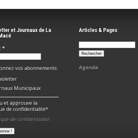
tter et Journaux de La
Articles & Pages
-Macé
Rechercher :
:
*
Agenda
ionnez vos abonnements:
sletter
rnaux Municipaux
 lu et approuve la
ue de confidentialité*
ique de confidentialité