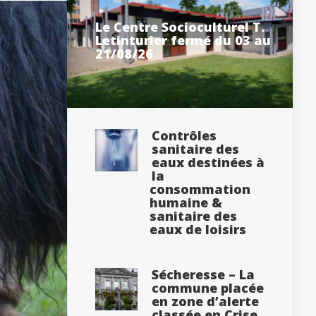
Le Centre Socioculturel T.
Letinturier fermé du 03 au
21/08/26
Contrôles
sanitaire des
eaux destinées à
la
consommation
humaine &
sanitaire des
eaux de loisirs
Sécheresse – La
commune placée
en zone d’alerte
classée en Crise