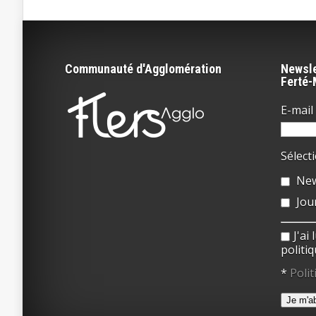
Communauté d'Agglomération
Newsle
Ferté
E-mail 
Sélect
New
Jou
J'ai
politiq
*
Polit